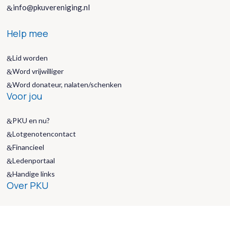
info@pkuvereniging.nl
&
Help mee
Lid worden
&
Word vrijwilliger
&
Word donateur, nalaten/schenken
&
Voor jou
PKU en nu?
&
Lotgenotencontact
&
Financieel
&
Ledenportaal
&
Handige links
&
Over PKU
De behandeling
&
Wat is PKU
&