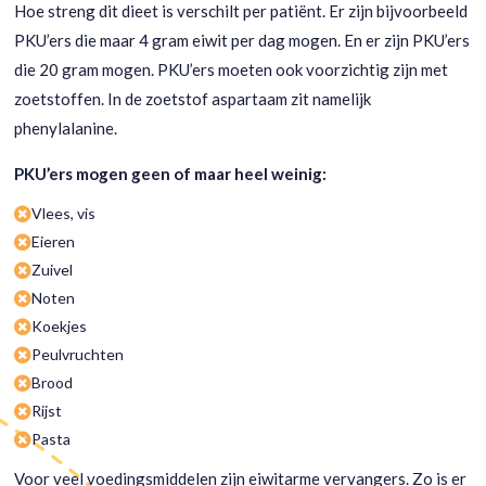
Hoe streng dit dieet is verschilt per patiënt. Er zijn bijvoorbeeld
PKU’ers die maar 4 gram eiwit per dag mogen. En er zijn PKU’ers
die 20 gram mogen. PKU’ers moeten ook voorzichtig zijn met
zoetstoffen. In de zoetstof aspartaam zit namelijk
phenylalanine.
PKU’ers mogen geen of maar heel weinig:
Vlees, vis

Eieren

Zuivel

Noten

Koekjes

Peulvruchten

Brood

Rijst

Pasta

Voor veel voedingsmiddelen zijn eiwitarme vervangers. Zo is er