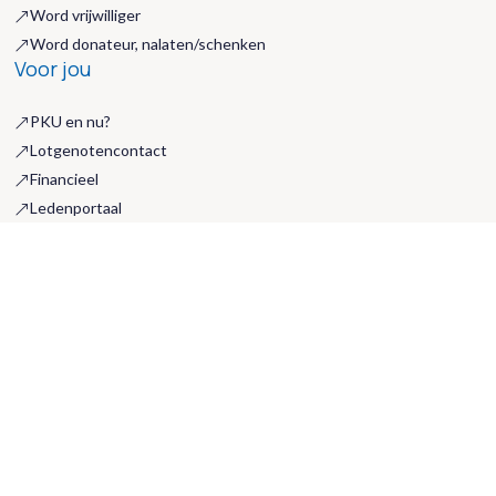
Word vrijwilliger
&
Word donateur, nalaten/schenken
&
Voor jou
PKU en nu?
&
Lotgenotencontact
&
Financieel
&
Ledenportaal
&
Handige links
&
Over PKU
De behandeling
&
Wat is PKU
&
Ervaringsverhalen
&
Actueel
Alle berichten
&