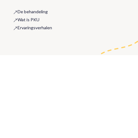
De behandeling
&
Wat is PKU
&
Ervaringsverhalen
&
Evenementen
Landelijke dag 2026
d
PRIVACYVERKLARING