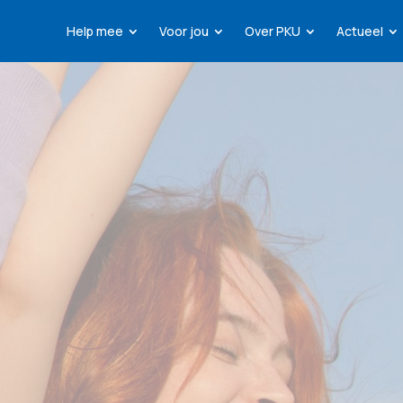
Help mee
Voor jou
Over PKU
Actueel