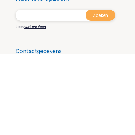
Lees
wat we doen
Contactgegevens
info@pkuvereniging.nl
&
© 2026 PKU VERENIGING