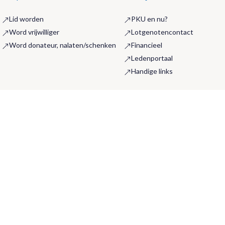
Lid worden
PKU en nu?
&
&
Word vrijwilliger
Lotgenotencontact
&
&
Word donateur, nalaten/schenken
Financieel
&
&
Ledenportaal
&
Handige links
&
Actueel
De vereniging
Alle berichten
Wat doen we
&
&
Evenementen
Het bestuur
&
&
PKU weekend
Wetenschappelijke adviesraa
&
&
Landelijke dag
Samenwerkingen
&
&
Webinars
Contact
&
&